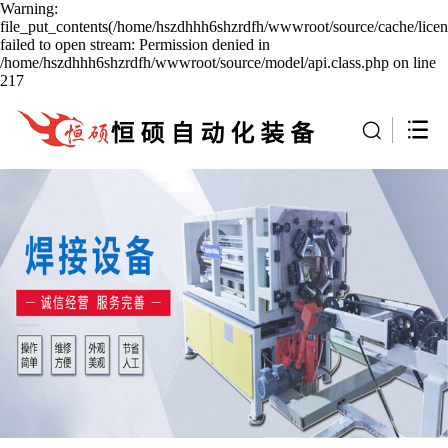
Warning:
file_put_contents(/home/hszdhhh6shzrdfh/wwwroot/source/cache/licen
failed to open stream: Permission denied in
/home/hszdhhh6shzrdfh/wwwroot/source/model/api.class.php on line
217