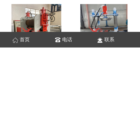
首页
电话
联系
卷圆机
翻边卷管机
二辊成圆机
多筋辊轧成型机