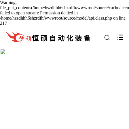
Warning:
file_put_contents(/home/hszdhhh6shzrdfh/wwwroot/source/cache/licen
failed to open stream: Permission denied in
/home/hszdhhh6shzrdfh/wwwroot/source/model/api.class.php on line
217